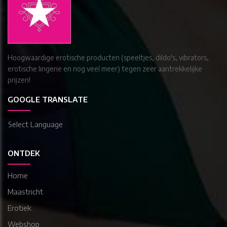
Hoogwaardige erotische producten (speeltjes, dildo's, vibrators,
erotische lingerie en nog veel meer) tegen zeer aantrekkelijke
prijzen!
GOOGLE TRANSLATE
Select Language
ONTDEK
Home
Maastricht
Erotiek
Webshop