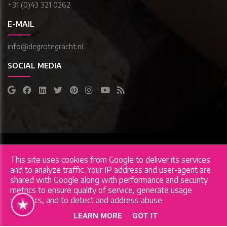
+31 (0)43 321 0262
E-MAIL
info@degrotegracht.nl
SOCIAL MEDIA
Copyright © 2026 De Grote Gracht. All rights reserved.
This site uses cookies from Google to deliver its services
Privacy & Cookies
|
UP-TO-DATE WebDesign
and to analyze traffic. Your IP address and user-agent are
shared with Google along with performance and security
metrics to ensure quality of service, generate usage
statistics, and to detect and address abuse.
LEARN MORE
GOT IT